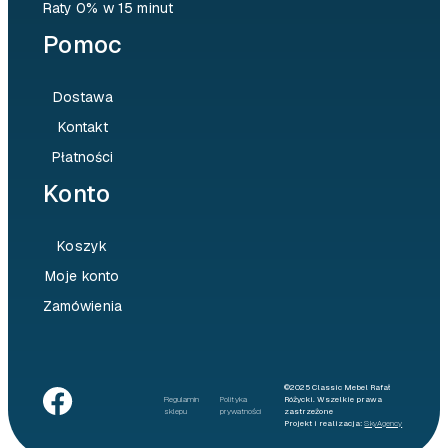
Raty 0% w 15 minut
Pomoc
Dostawa
Kontakt
Płatności
Konto
Koszyk
Moje konto
Zamówienia
©2025 Classic Mebel Rafał
Regulamin
Polityka
Różycki. Wszelkie prawa
sklepu
prywatności
zastrzeżone
Projekt i realizacja:
SkyAgency