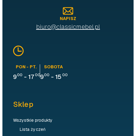
NAPISZ
biuro@classicmebel.pl
PON - PT.
SOBOTA
00
00
00
00
9
-
17
9
-
15
Sklep
Wszystkie produkty
Lista życzeń