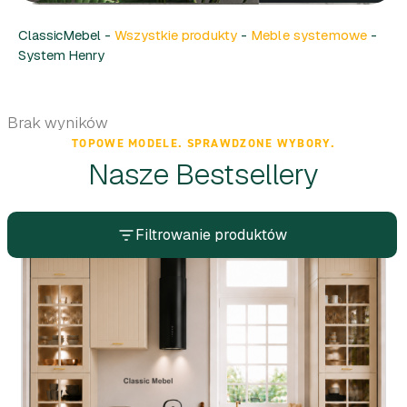
ClassicMebel -
Wszystkie produkty
-
Meble systemowe
-
System Henry
Brak wyników
TOPOWE MODELE. SPRAWDZONE WYBORY.
Nasze Bestsellery
Filtrowanie produktów