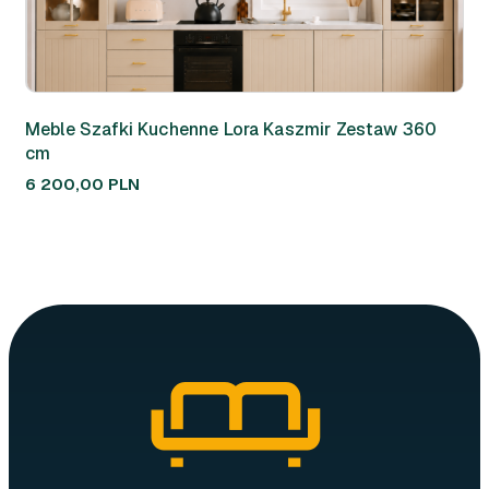
Meble Szafki Kuchenne Lora Kaszmir Zestaw 360
Me
cm
Ma
6 200,00
PLN
8 