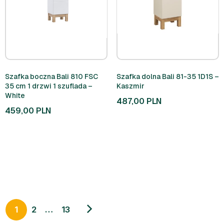
Szafka boczna Bali 810 FSC
Szafka dolna Bali 81-35 1D1S –
35 cm 1 drzwi 1 szuflada –
Kaszmir
White
487,00
PLN
459,00
PLN
1
2
…
13