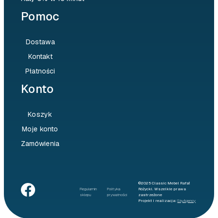
Pomoc
Dostawa
Kontakt
Płatności
Konto
Koszyk
Moje konto
Zamówienia
©2025 Classic Mebel Rafał
Regulamin
Polityka
Różycki. Wszelkie prawa
sklepu
prywatności
zastrzeżone
Projekt i realizacja:
SkyAgency