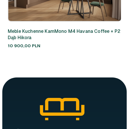
Meble Kuchenne KamMono M4 Havana Coffee + P2
Meb
Dąb Hikora
310
10 900,00
PLN
7 