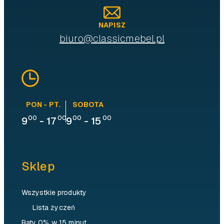
NAPISZ
biuro@classicmebel.pl
PON - PT.
SOBOTA
00
00
00
00
9
-
17
9
-
15
Sklep
Wszystkie produkty
Lista życzeń
Raty 0% w 15 minut