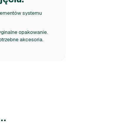
elementów systemu
yginalne opakowanie.
otrzebne akcesoria.
.