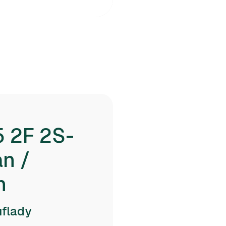
 2F 2S-
an /
n
uflady