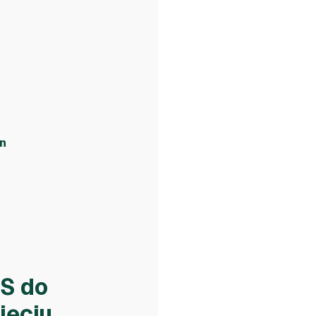
an
S do
jęciu.