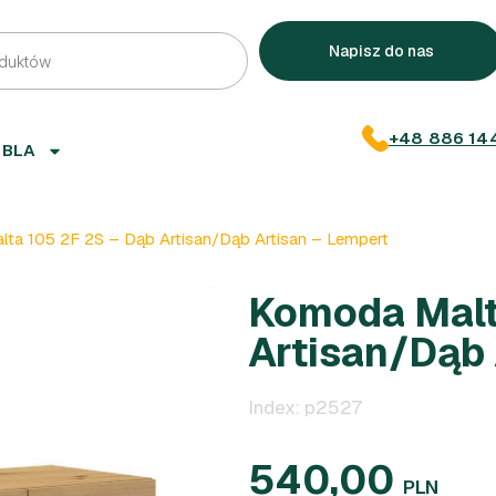
Napisz do nas
+48 886 14
EBLA
a 105 2F 2S – Dąb Artisan/Dąb Artisan – Lempert
Komoda Malt
Artisan/Dąb 
Index: p2527
540,00
PLN