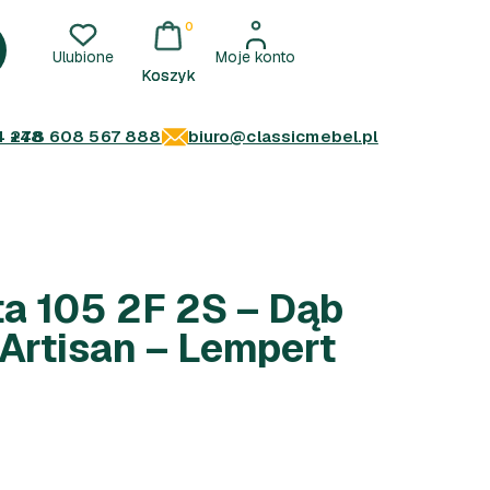
0
Ulubione
Moje konto
4 278
+48 608 567 888
biuro@classicmebel.pl
a 105 2F 2S – Dąb
Artisan – Lempert