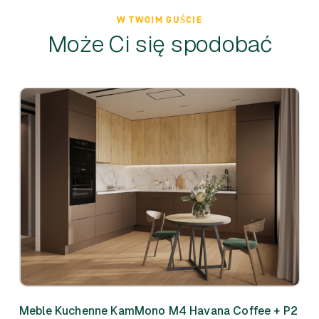
W TWOIM GUŚCIE
Może Ci się spodobać
Meble Kuchenne KamMono M4 Havana Coffee + P2
Meb