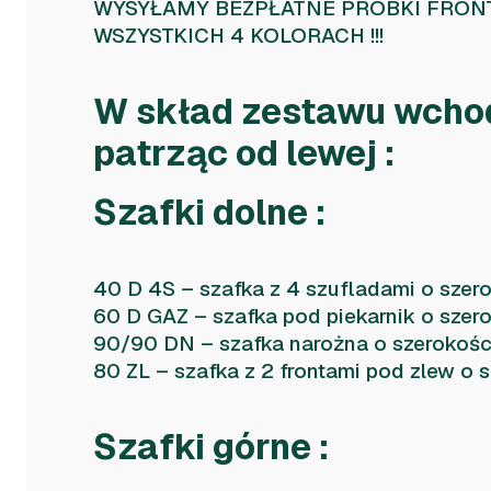
WYSYŁAMY BEZPŁATNE PRÓBKI FRO
WSZYSTKICH 4 KOLORACH !!!
W skład zestawu wcho
patrząc od lewej :
Szafki dolne :
40 D 4S – szafka z 4 szufladami o szer
60 D GAZ – szafka pod piekarnik o szer
90/90 DN – szafka narożna o szerokoś
80 ZL – szafka z 2 frontami pod zlew o 
Szafki górne :