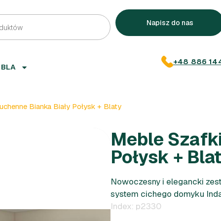
Napisz do nas
+48 886 14
EBLA
uchenne Bianka Biały Połysk + Blaty
Meble Szafk
Połysk + Bla
Nowoczesny i elegancki zes
system cichego domyku Inda
Index: p2330