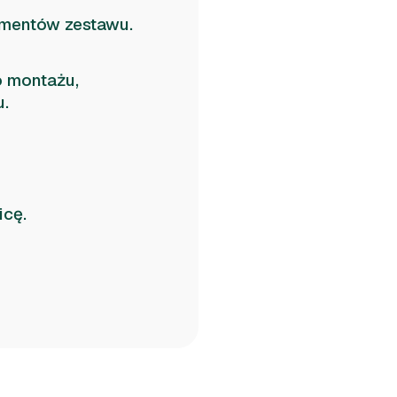
ementów zestawu.
 montażu,
u.
icę.