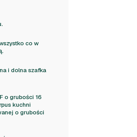
.
 wszystko co w
ą.
na i dolna szafka
F o grubości 16
rpus kuchni
wanej o grubości