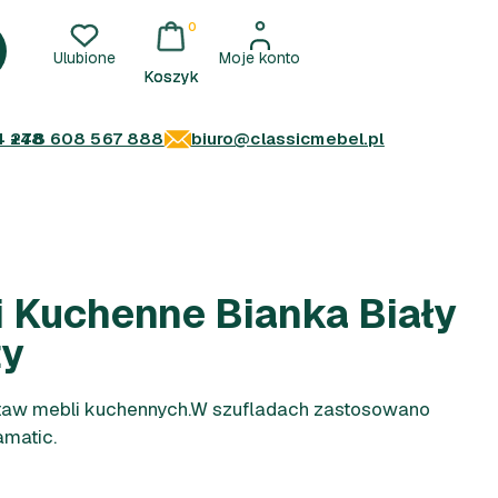
0
Ulubione
Moje konto
4 278
+48 608 567 888
biuro@classicmebel.pl
i Kuchenne Bianka Biały
ty
taw mebli kuchennych.W szufladach zastosowano
matic.