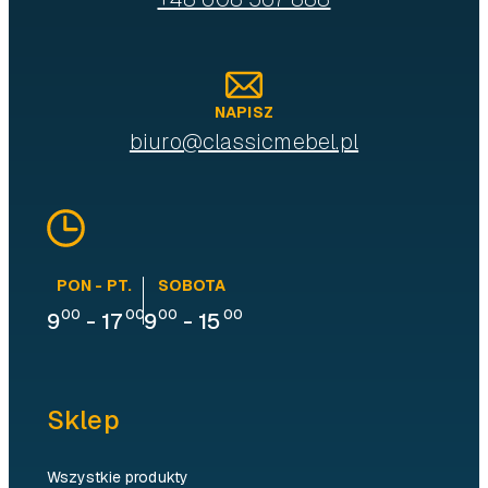
NAPISZ
biuro@classicmebel.pl
PON - PT.
SOBOTA
00
00
00
00
9
-
17
9
-
15
Sklep
Wszystkie produkty