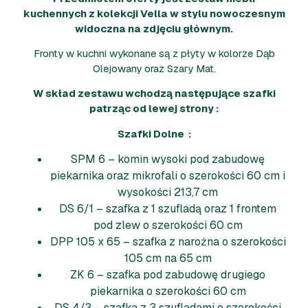
kuchennych z kolekcji Vella w stylu nowoczesnym
widoczna na zdjęciu głównym.
Fronty w kuchni wykonane są z płyty w kolorze Dąb
Olejowany oraz Szary Mat.
W skład zestawu wchodzą następujące szafki
patrząc od lewej strony :
Szafki Dolne :
SPM 6 – komin wysoki pod zabudowę
piekarnika oraz mikrofali o szerokości 60 cm i
wysokości 213,7 cm
DS 6/1 – szafka z 1 szufladą oraz 1 frontem
pod zlew o szerokości 60 cm
DPP 105 x 65 – szafka z narożna o szerokości
105 cm na 65 cm
ZK 6 – szafka pod zabudowę drugiego
piekarnika o szerokości 60 cm
DS 4/3 – szafka z 3 szufladami o szerokości