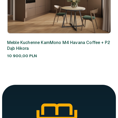
Meble Kuchenne KamMono M4 Havana Coffee + P2
Meb
Dąb Hikora
310
10 900,00
PLN
7 