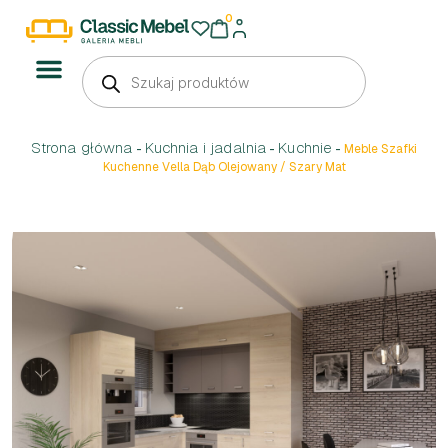
0
Strona główna
Kuchnia i jadalnia
Kuchnie
-
-
-
Meble Szafki
Kuchenne Vella Dąb Olejowany / Szary Mat