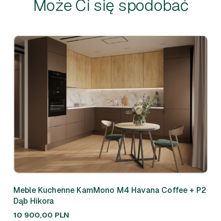
Może Ci się spodobać
Meble Kuchenne KamMono M4 Havana Coffee + P2
Meb
Dąb Hikora
310
10 900,00
PLN
7 