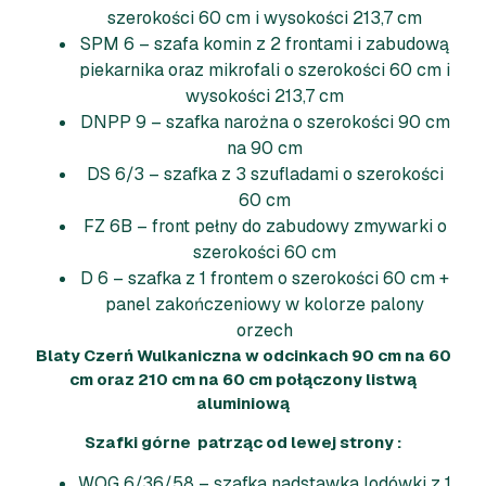
szerokości 60 cm i wysokości 213,7 cm
SPM 6 – szafa komin z 2 frontami i zabudową
piekarnika oraz mikrofali o szerokości 60 cm i
wysokości 213,7 cm
DNPP 9 – szafka narożna o szerokości 90 cm
na 90 cm
DS 6/3 – szafka z 3 szufladami o szerokości
60 cm
FZ 6B – front pełny do zabudowy zmywarki o
szerokości 60 cm
D 6 – szafka z 1 frontem o szerokości 60 cm +
panel zakończeniowy w kolorze palony
orzech
Blaty Czerń Wulkaniczna w odcinkach 90 cm na 60
cm oraz 210 cm na 60 cm połączony listwą
aluminiową
Szafki górne patrząc od lewej strony :
WOG 6/36/58 – szafka nadstawka lodówki z 1