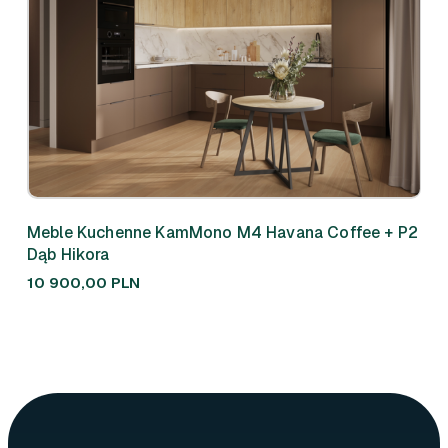
Meble Kuchenne KamMono M4 Havana Coffee + P2
Meb
Dąb Hikora
310
10 900,00
PLN
7 