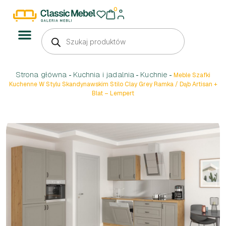
0
Strona główna
Kuchnia i jadalnia
Kuchnie
-
-
-
Meble Szafki
Kuchenne W Stylu Skandynawskim Stilo Clay Grey Ramka / Dąb Artisan +
Blat – Lempert