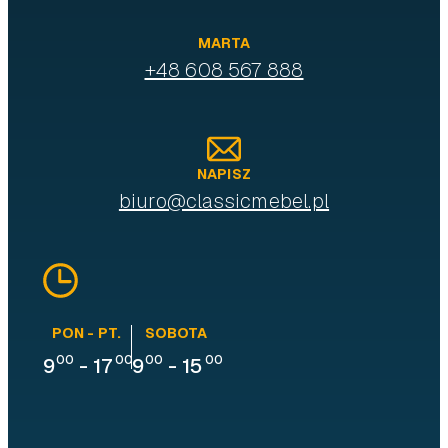
MARTA
+48 608 567 888
NAPISZ
biuro@classicmebel.pl
PON - PT.
SOBOTA
00
00
00
00
9
-
17
9
-
15