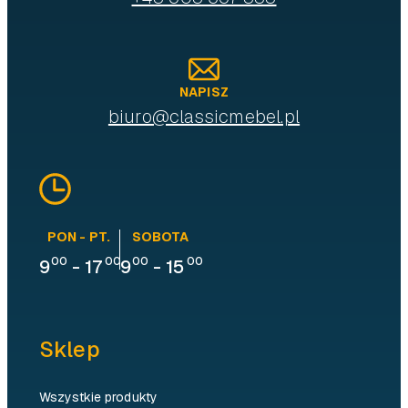
NAPISZ
biuro@classicmebel.pl
PON - PT.
SOBOTA
00
00
00
00
9
-
17
9
-
15
Sklep
Wszystkie produkty