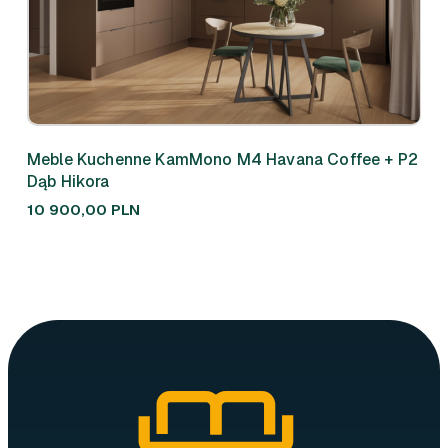
Meble Kuchenne KamMono M4 Havana Coffee + P2
Meb
Dąb Hikora
310
10 900,00
PLN
7 