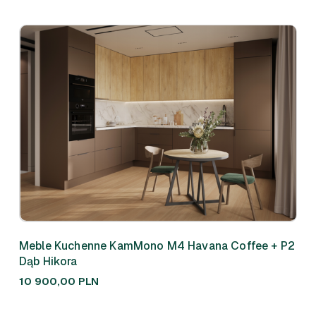
Meble Kuchenne KamMono M4 Havana Coffee + P2
Meb
Dąb Hikora
310
10 900,00
PLN
7 