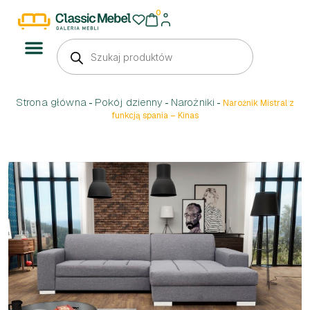
0
Strona główna
Pokój dzienny
Narożniki
-
-
-
Narożnik Mistral z
funkcją spania – Kinas