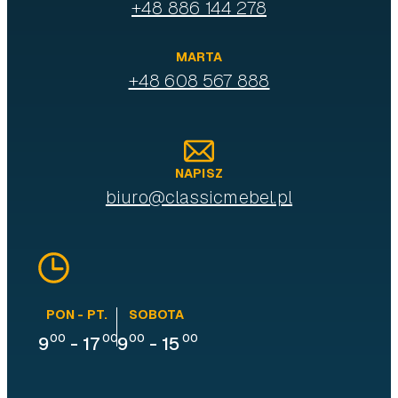
+48 886 144 278
MARTA
+48 608 567 888
NAPISZ
biuro@classicmebel.pl
PON - PT.
SOBOTA
00
00
00
00
9
-
17
9
-
15