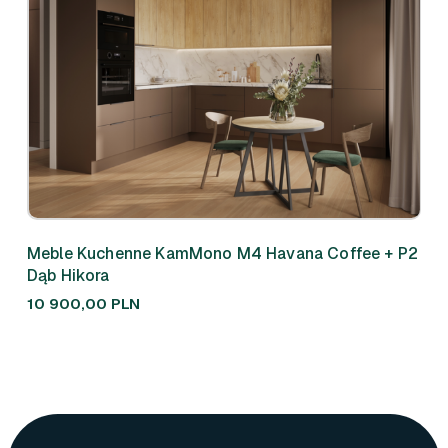
Meble Kuchenne KamMono M4 Havana Coffee + P2
Meb
Dąb Hikora
310
10 900,00
PLN
7 