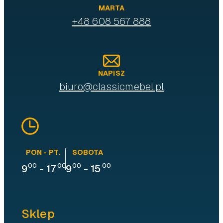
MARTA
+48 608 567 888
NAPISZ
biuro@classicmebel.pl
PON - PT.
SOBOTA
00
00
00
00
9
-
17
9
-
15
Sklep