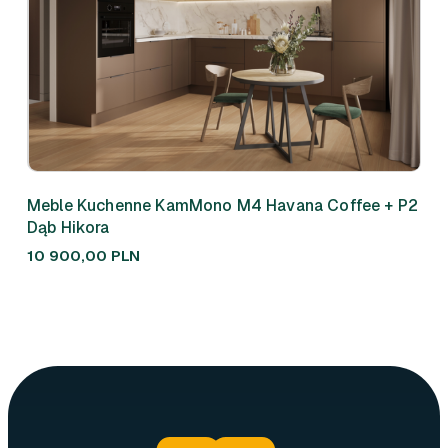
Meble Kuchenne KamMono M4 Havana Coffee + P2
Meb
Dąb Hikora
310
10 900,00
PLN
7 