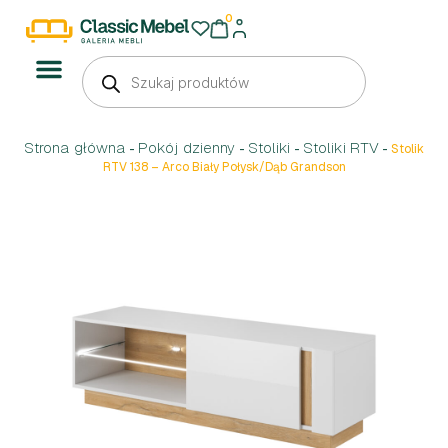
0
Strona główna
Pokój dzienny
Stoliki
Stoliki RTV
-
-
-
-
Stolik
RTV 138 – Arco Biały Połysk/Dąb Grandson