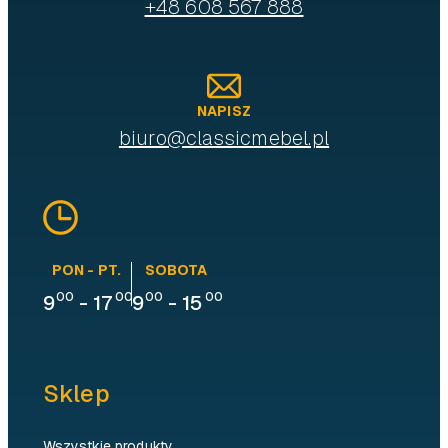
+48 608 567 888
NAPISZ
biuro@classicmebel.pl
PON - PT.
SOBOTA
00
00
00
00
9
-
17
9
-
15
Sklep
Wszystkie produkty