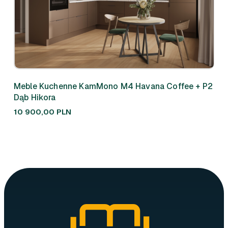
Meble Kuchenne KamMono M4 Havana Coffee + P2
Meb
Dąb Hikora
310
10 900,00
PLN
7 