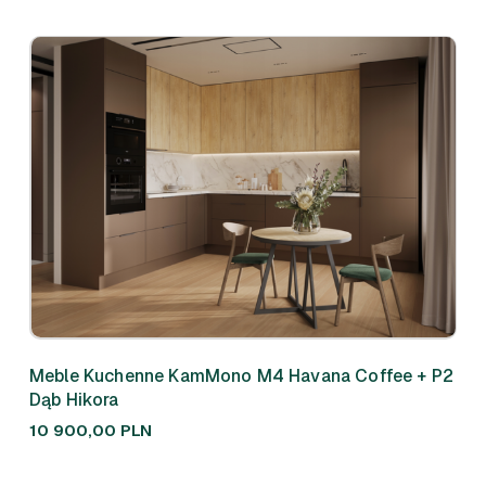
Meble Kuchenne KamMono M4 Havana Coffee + P2
Meb
Dąb Hikora
310
10 900,00
PLN
7 