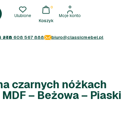
0
Ulubione
Moje konto
4 278
+48 608 567 888
biuro@classicmebel.pl
na czarnych nóżkach
 MDF – Beżowa – Piaski