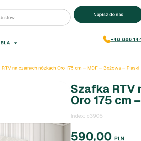
Napisz do nas
+48 886 14
EBLA
 RTV na czarnych nóżkach Oro 175 cm – MDF – Beżowa – Piaski
Szafka RTV 
Oro 175 cm –
Index: p3905
590,00
PLN