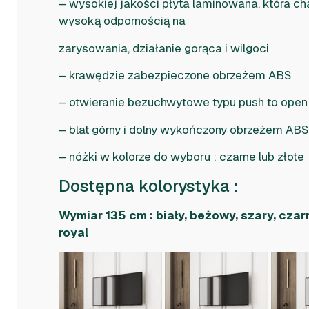
– wysokiej jakości płyta laminowana, która ch
wysoką odpornością na
zarysowania, działanie gorąca i wilgoci
– krawędzie zabezpieczone obrzeżem ABS
– otwieranie bezuchwytowe typu push to open
– blat górny i dolny wykończony obrzeżem ABS 
– nóżki w kolorze do wyboru : czarne lub złote
Dostępna kolorystyka :
Wymiar 135 cm : biały, beżowy, szary, cza
royal