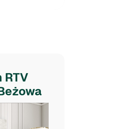
h RTV
 Beżowa