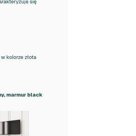
arakteryzuje się
w kolorze złota
rny, marmur black