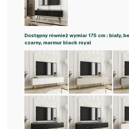
Dostępny również wymiar 175 cm : biały, b
czarny, marmur black royal