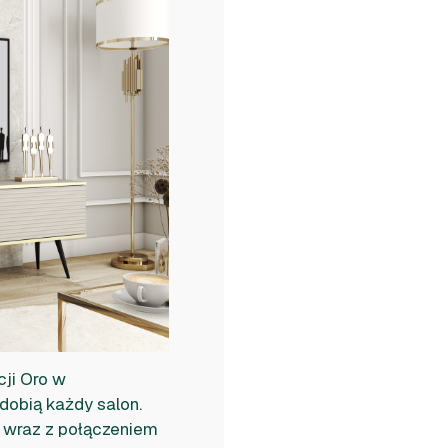
ji Oro w
obią każdy salon.
 wraz z połączeniem