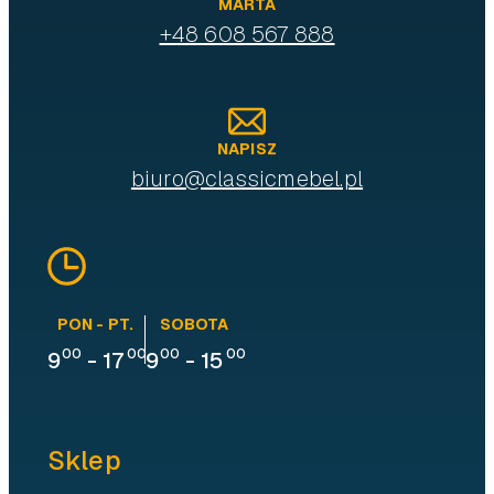
MARTA
+48 608 567 888
NAPISZ
biuro@classicmebel.pl
PON - PT.
SOBOTA
00
00
00
00
9
-
17
9
-
15
Sklep