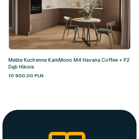
Meble Kuchenne KamMono M4 Havana Coffee + P2
Meb
Dąb Hikora
310
10 900,00
PLN
7 