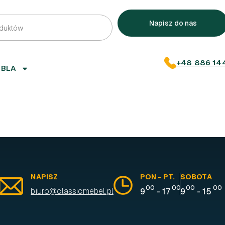
Napisz do nas
+48 886 14
EBLA
NAPISZ
PON - PT.
SOBOTA
00
00
00
00
biuro@classicmebel.pl
9
-
17
9
-
15