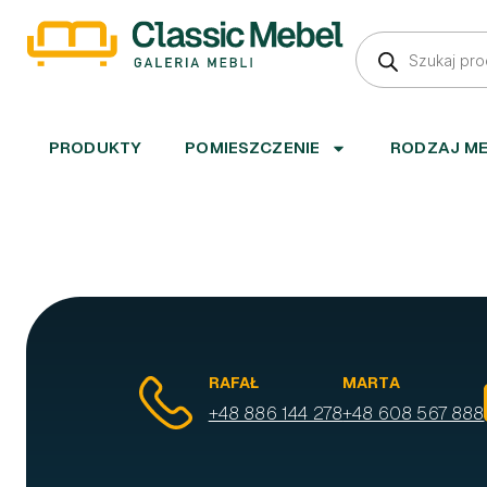
PRODUKTY
POMIESZCZENIE
RODZAJ M
RAFAŁ
MARTA
+48 886 144 278
+48 608 567 888