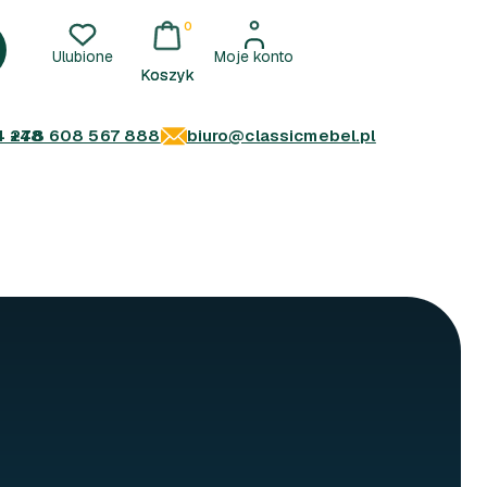
0
Ulubione
Moje konto
4 278
+48 608 567 888
biuro@classicmebel.pl