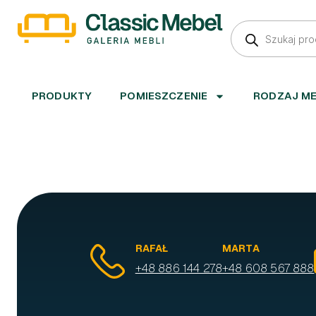
PRODUKTY
POMIESZCZENIE
RODZAJ M
RAFAŁ
MARTA
+48 886 144 278
+48 608 567 888