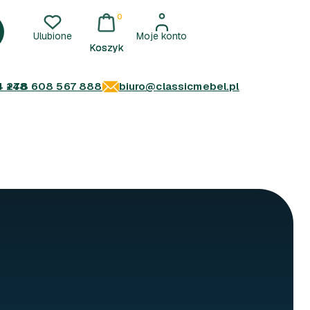
0
Ulubione
Moje konto
4 278
+48 608 567 888
biuro@classicmebel.pl