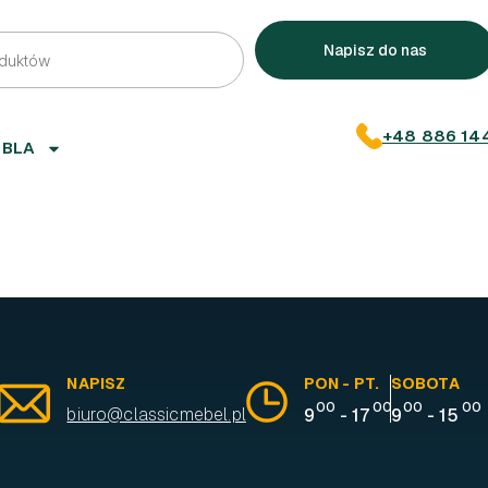
Napisz do nas
+48 886 14
EBLA
NAPISZ
PON - PT.
SOBOTA
00
00
00
00
biuro@classicmebel.pl
9
-
17
9
-
15