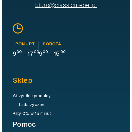
biuro@classicmebel.pl
PON - PT.
SOBOTA
00
00
00
00
9
-
17
9
-
15
Sklep
Wszystkie produkty
Lista życzeń
Raty 0% w 15 minut
Pomoc