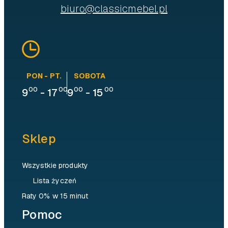
biuro@classicmebel.pl
PON - PT.
SOBOTA
00
00
00
00
9
-
17
9
-
15
Sklep
Wszystkie produkty
Lista życzeń
Raty 0% w 15 minut
Pomoc