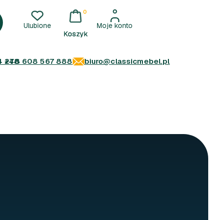
0
Ulubione
Moje konto
4 278
+48 608 567 888
biuro@classicmebel.pl