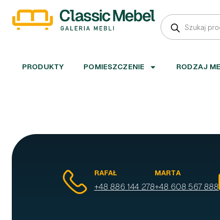
PRODUKTY
POMIESZCZENIE
RODZAJ M
RAFAŁ
MARTA
+48 886 144 278
+48 608 567 888