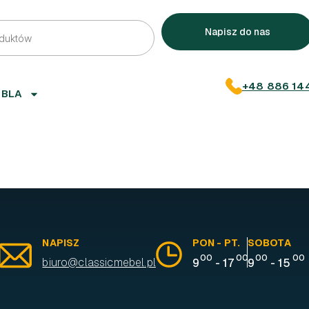
Napisz do nas
+48 886 14
EBLA
NAPISZ
PON - PT.
SOBOTA
00
00
00
00
biuro@classicmebel.pl
9
-
17
9
-
15