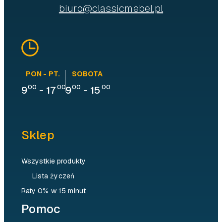
biuro@classicmebel.pl
PON - PT.
SOBOTA
00
00
00
00
9
-
17
9
-
15
Sklep
Wszystkie produkty
Lista życzeń
Raty 0% w 15 minut
Pomoc