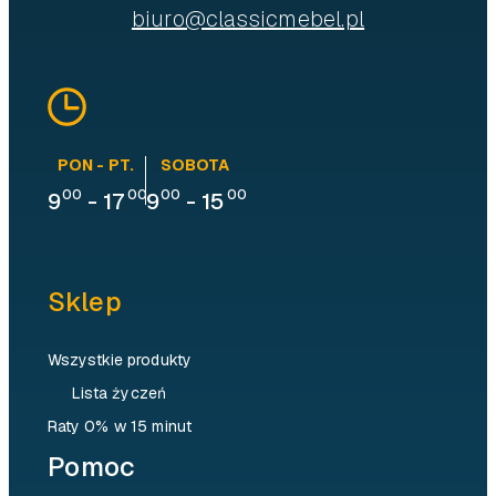
biuro@classicmebel.pl
PON - PT.
SOBOTA
00
00
00
00
9
-
17
9
-
15
Sklep
Wszystkie produkty
Lista życzeń
Raty 0% w 15 minut
Pomoc