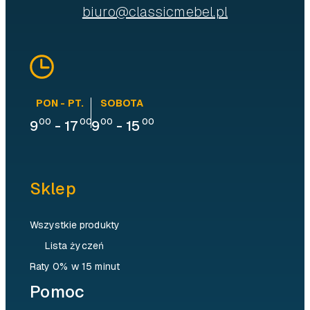
biuro@classicmebel.pl
PON - PT.
SOBOTA
00
00
00
00
9
-
17
9
-
15
Sklep
Wszystkie produkty
Lista życzeń
Raty 0% w 15 minut
Pomoc